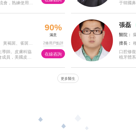
流會，熟練使用美
于韓國鼻
儀”、IPL復合彩光
具備豐富
家大型醫
張磊
90%
醫院：
滿意
管瘤、毛細血管擴張、激素性皮炎、痤瘡皮膚等
擅長：
種植
2條用戶點評
生導師。皮膚科協
口腔修復
在線咨詢
會成員，美國皮膚
植牙體系
皮膚性病學分會皮
治療；種
牙、全瓷
更多醫生