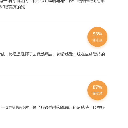
一律的‘網紅眼’！術中采用局部麻醉，醫生邊操作邊耐心解
術和審美真的絕！
93%
滿意度
考慮，終還是選擇了去做熱瑪吉。術后感受：現在皮膚變得的
87%
滿意度
！一直想割雙眼皮，做了很多功課和準備。術后感受：現在很