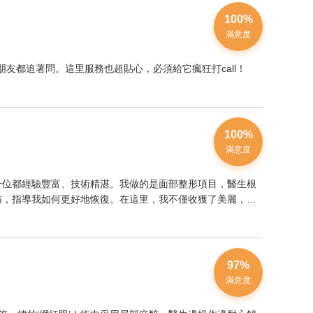
100%
滿意度
友都追著問。這里服務也超貼心，必須給它瘋狂打call！
100%
滿意度
一位都經驗豐富、技術精湛。我做的是面部整形項目，醫生根
訪，指導我如何更好地恢復。在這里，我不僅收獲了美麗，更
97%
滿意度