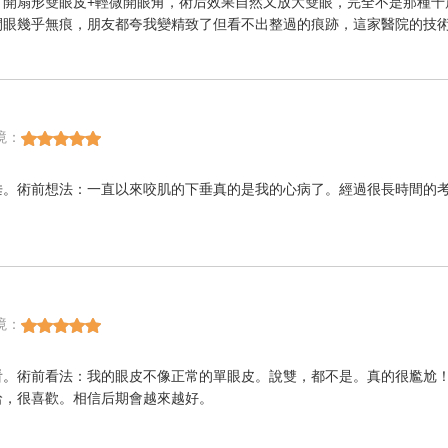
開扇形雙眼皮+輕微開眼角，術后效果自然又放大雙眼，完全不是那種千篇
閉眼幾乎無痕，朋友都夸我變精致了但看不出整過的痕跡，這家醫院的技
境：
垂。術前想法：一直以來咬肌的下垂真的是我的心病了。經過很長時間的
境：
看。術前看法：我的眼皮不像正常的單眼皮。說雙，都不是。真的很尷尬
哈，很喜歡。相信后期會越來越好。