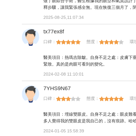
做了眼綜合手術，醫生根據我的眼型和氣質設計了
釋步驟，讓我緊張感全無。現在恢復三個月了，
2025-08-25,11:07:34
tx77ex8f
口碑：
態度：
環
醫美項目：熱瑪吉除皺。自身不足之處：皮膚下
緊致。真的是肉眼可看到的變化。
2024-02-08 11:10:01
7YHS9N67
口碑：
態度：
環
醫美項目：埋線雙眼皮。自身不足之處：眼皮難
多人覺得我的雙眼皮是我自己的，沒有痕跡。哈
2024-01-05 15:58:39