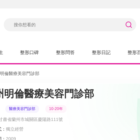
生
整形口碑
整形問答
整形日記
整形
明倫醫療美容門診部
州明倫醫療美容門診部
醫療美容門診部
10-20年
甘肅省蘭州市城關區慶陽路111號
式：
獨立經營
間：
2009