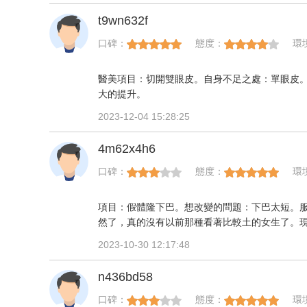
t9wn632f
口碑：
態度：
環
醫美項目：切開雙眼皮。自身不足之處：單眼皮
大的提升。
2023-12-04 15:28:25
4m62x4h6
口碑：
態度：
環
項目：假體隆下巴。想改變的問題：下巴太短。
然了，真的沒有以前那種看著比較土的女生了。
2023-10-30 12:17:48
n436bd58
口碑：
態度：
環