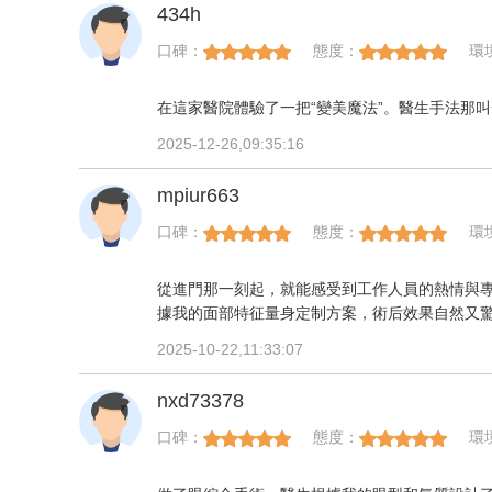
434h
口碑：
態度：
環
在這家醫院體驗了一把“變美魔法”。醫生手法那叫
2025-12-26,09:35:16
mpiur663
口碑：
態度：
環
從進門那一刻起，就能感受到工作人員的熱情與
據我的面部特征量身定制方案，術后效果自然又
感受到了無微不至的關懷，以后有需求還會再來
2025-10-22,11:33:07
nxd73378
口碑：
態度：
環