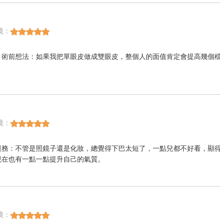
境：
。術前想法：如果我把單眼皮做成雙眼皮，整個人的面值肯定會提高幾個
境：
服務：不管是照鏡子還是化妝，總覺得下巴太短了，一點兒都不好看，顯
現在也有一點一點提升自己的氣質。
境：