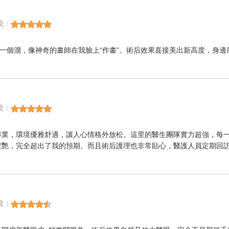
境：
一個溜，像神奇的畫師在我臉上“作畫”。術后效果直接美出新高度，身邊朋
境：
專業，環境優雅舒適，讓人心情格外放松。這里的醫生團隊實力超強，每
驚艷，完全超出了我的預期。而且術后護理也非常貼心，醫護人員定期回
！
境：