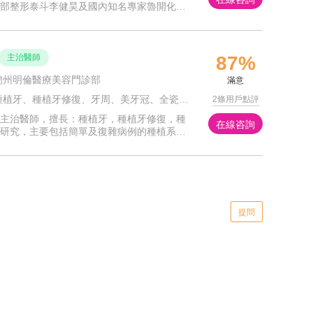
部整形泰斗李健昊及國內知名專家魯開化，
的臨床經驗，成功手術上萬例，曾就職于多
院，對人體儀態
主治醫師
87%
蘭州明倫醫療美容門診部
滿意
牙、種植牙修復、牙周、美牙冠、全瓷貼面、隱形正畸、牙齒美白、缺牙修復、牙體牙髓
2條用戶點評
主治醫師，擅長：種植牙，種植牙修復，種
在線咨詢
研究，主要包括簡單及復雜病例的種植系統
植體及牙周組織再生與重建。美牙冠、種植
貼面、隱形正畸
提問