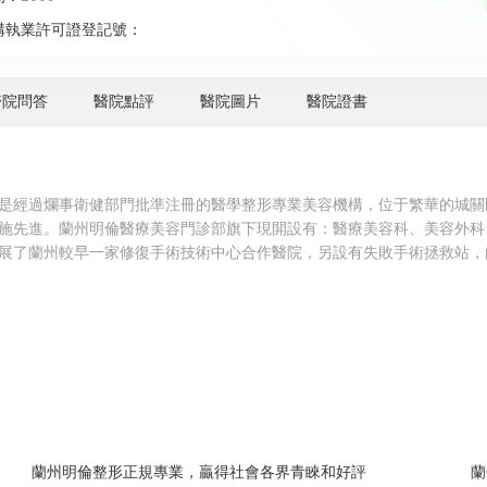
構執業許可證登記號：
醫院問答
醫院點評
醫院圖片
醫院證書
是經過爛事衛健部門批準注冊的醫學整形專業美容機構，位于繁華的城關區
施先進。蘭州明倫醫療美容門診部旗下現開設有：醫療美容科、美容外科
展了蘭州較早一家修復手術技術中心合作醫院，另設有失敗手術拯救站，
蘭州明倫整形正規專業，贏得社會各界青睞和好評
蘭