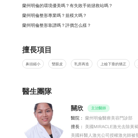
蘭州明倫的環境優美嗎？有失敗手術拯救站嗎？
蘭州明倫整形專業嗎？規模大嗎？
蘭州明倫整形靠譜嗎？評價怎么樣？
擅長項目
鼻頭縮小
雙眼皮
乳房再造
上瞼下垂的矯正
醫生團隊
關欣
主治醫師
醫院：
蘭州明倫醫療美容門診部
擅長：
美國MIRACLE激光去除黃褐斑、RF射頻電波拉皮、五冰點無
美國科醫人激光公司授權激光師被譽