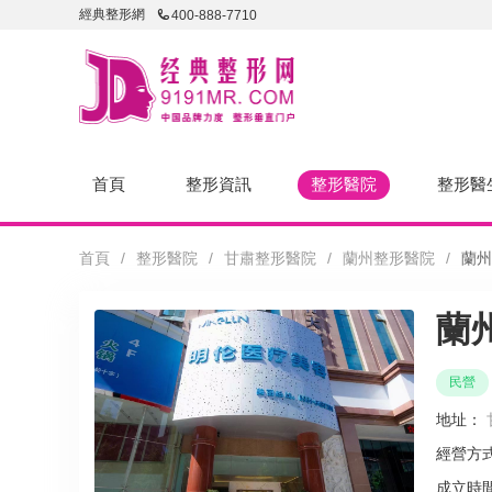
經典整形網
400-888-7710
首頁
整形資訊
整形醫院
整形醫
首頁
/
整形醫院
/
甘肅整形醫院
/
蘭州整形醫院
/
蘭州
蘭
民營
地址：
經營方
成立時