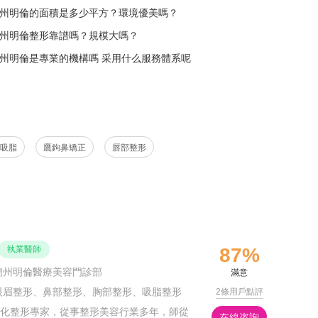
州明倫的面積是多少平方？環境優美嗎？
州明倫整形靠譜嗎？規模大嗎？
州明倫是專業的機構嗎 采用什么服務體系呢
吸脂
鷹鉤鼻矯正
唇部整形
執業醫師
87%
蘭州明倫醫療美容門診部
滿意
眼眉整形、鼻部整形、胸部整形、吸脂整形
2條用戶點評
化整形專家，從事整形美容行業多年，師從
在線咨詢