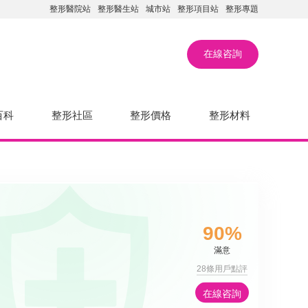
整形醫院站
整形醫生站
城市站
整形項目站
整形專題
在線咨詢
百科
整形社區
整形價格
整形材料
90%
滿意
28條用戶點評
在線咨詢