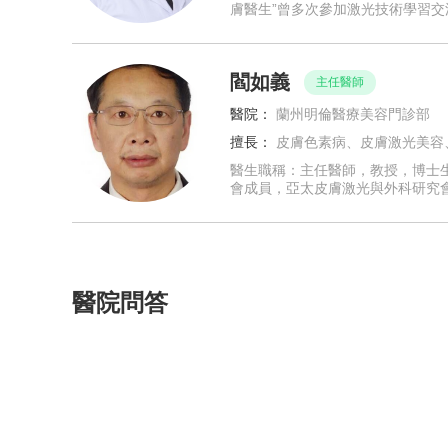
膚醫生”曾多次參加激光技術學習交
國科意人激光公司的“C6祛斑王激光
嫩膚儀、美
閻如義
主任醫師
醫院：
蘭州明倫醫療美容門診部
擅長：
皮膚色素病、皮膚激光美容、黃褐斑、雀斑、雀斑樣痣、斑痣、色素沉著、鮮紅斑痣、血
醫生職稱：主任醫師，教授，博士
會成員，亞太皮膚激光與外科研究
激光與外科協會成員，中華醫學會
膚美容學組成員兼秘書，
醫院問答