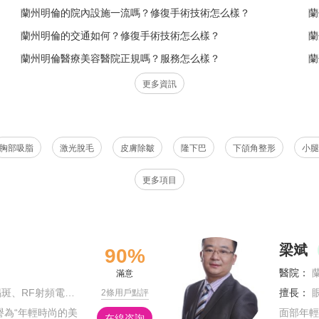
蘭州明倫的院內設施一流嗎？修復手術技術怎么樣？
蘭
蘭州明倫的交通如何？修復手術技術怎么樣？
蘭
蘭州明倫醫療美容醫院正規嗎？服務怎么樣？
蘭
更多資訊
胸部吸脂
激光脫毛
皮膚除皺
隆下巴
下頜角整形
小腿
更多項目
梁斌
90%
醫院：
滿意
痛脫毛、紅藍光去豆、皮膚美容護理等
擅長：
2條用戶點評
為“年輕時尚的美
面部年輕
在線咨詢