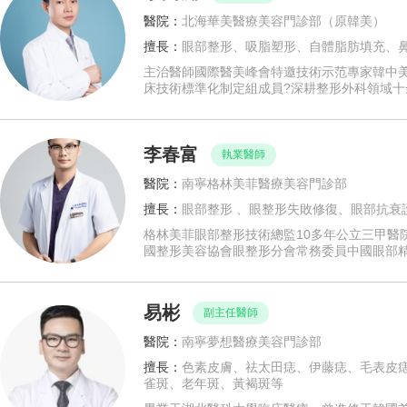
醫院：
北海華美醫療美容門診部（原韓美）
擅長：
眼部整形、吸脂塑形、自體脂肪填充、
主治醫師國際醫美峰會特邀技術示范專家韓中
床技術標準化制定組成員?深耕整形外科領域
李春富
執業醫師
醫院：
南寧格林美菲醫療美容門診部
擅長：
眼部整形 、眼整形失敗修復、眼部抗衰
格林美菲眼部整形技術總監10多年公立三甲醫
國整形美容協會眼整形分會常務委員中國眼部精
易彬
副主任醫師
醫院：
南寧夢想醫療美容門診部
擅長：
色素皮膚、祛太田痣、伊藤痣、毛表皮
雀斑、老年斑、黃褐斑等