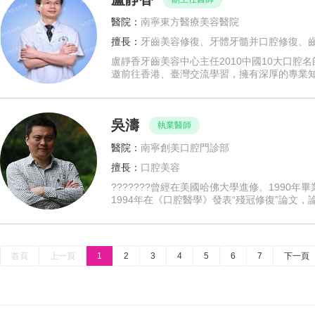
醫院：
南寧東方醫療美容醫院
擅長：
牙齒美容修復、牙體牙髓并口腔修復、
盧靜香牙齒美容中心主任2010中國10大口腔
邀前往香港、臺灣交流學習，擁有深厚的專業
吳濤
執業醫師
醫院：
南寧創美口腔門診部
擅長：
口腔美容
???????曾經在美國哈佛大學進修。199
1994年在《口腔醫學》發表“殘冠修復”論文，
首頁
上一頁
1
2
3
4
5
6
7
下一頁