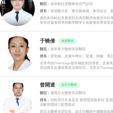
醫院：
南寧帕拉美醫療美容門診部
擅長：
玻尿酸注射、饅化臉修復、鼻部綜合、
廣西南寧帕拉美整形院長廣西醫學會整形外科
形美容協會精準與數學醫學分會眼整形專業委
于曉倩
執業醫師
醫院：
南寧東方醫療美容醫院
擅長：
塑美極、皮膚年輕化、緊膚、除皺、美
非常早的Thermage塑美極臨床指導者，皮
容治療及皮膚保養有深厚研究，尤其在Therma
曾開達
副主任醫師
醫院：
廣西亞太醫療美容醫院
擅長：
肋軟骨仿生鼻基底 膨體隱痕隆鼻術 玻
逆齡術隱跡三點雙眼皮
西亞太醫療美容院長、副主任醫師中國醫師協