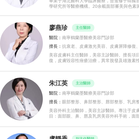
畢業于湖北醫科大學臨床醫療，曾進修于韓國
學研究所等醫療機構。20余載面部審美與色素
廖燕珍
主任醫師
醫院：
南寧鶴蘭墨醫療美容門診部
擅長：
抗衰老、皮膚激光美容、皮膚屏障修復
美容皮膚科主任醫師，美容主診醫師。擅長項
復，皮膚毀容性痤瘡治療，異常脫發及雄激素性
朱江英
主治醫師
醫院：
南寧鶴蘭墨醫療美容門診部
擅長：
眼部整形、鼻部整形、唇部整形、乳房
美容外科主治醫師，美容主診醫師。專注于皮
目：面部眼、鼻、唇及乳房美容外科手術，面
盧靜香
副主任醫師