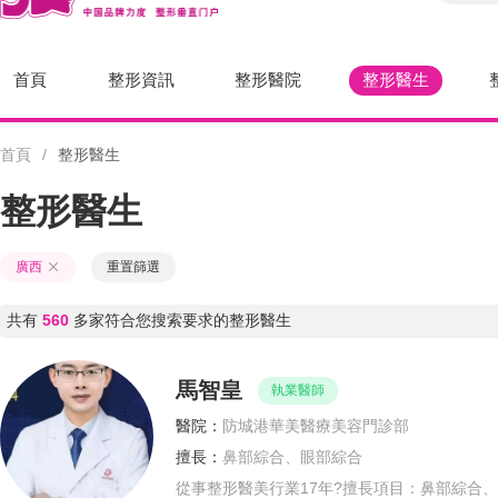
首頁
整形資訊
整形醫院
整形醫生
首頁
/
整形醫生
整形醫生
廣西
重置篩選
共有
560
多家符合您搜索要求的整形醫生
馬智皇
執業醫師
醫院：
防城港華美醫療美容門診部
擅長：
鼻部綜合、眼部綜合
從事整形醫美行業17年?擅長項目：鼻部綜合