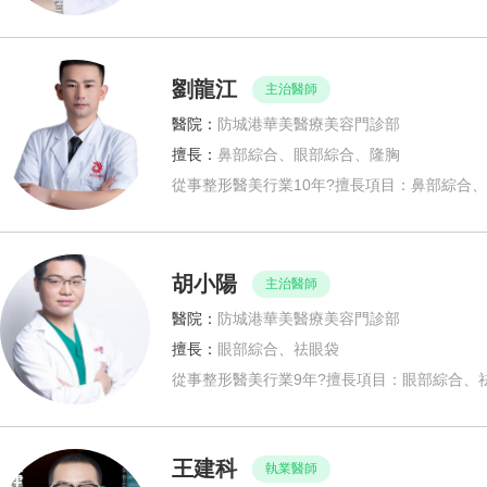
劉龍江
主治醫師
醫院：
防城港華美醫療美容門診部
擅長：
鼻部綜合、眼部綜合、隆胸
從事整形醫美行業10年?擅長項目：鼻部綜合
胡小陽
主治醫師
醫院：
防城港華美醫療美容門診部
擅長：
眼部綜合、祛眼袋
從事整形醫美行業9年?擅長項目：眼部綜合、
王建科
執業醫師