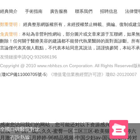
經典簡介
手術指南
廣告服務
聯系我們
招聘信息
法律聲
鄭重聲明：
經典整形網版權所有，未經授權禁止轉載、摘編、復制或建
免責聲明：
本站為非營利性網站，部分圖片或文章來源于互聯網，如果無
刪除！任何關于醫療美容的建議都不能替代執業醫師的面對面診斷。所有
言論僅代表其個人觀點，不代表本站同意其說法，請謹慎參閱，本站不承
友情鏈接申請QQ:932686196
Copyright @ 2010 www.nbhbzs.cn Corporation. All Rights
(
瓊ICP備11000705號-5
) 《增值電信業務經營許可證》瓊B2-20120007
感谢您访问我们的网站，您可能还对以下资源感兴趣：
全國口碑醫院對比
在线一区-国产成人久久-蜜臀一区二区三区-欧美狠狠操-婷婷六
咨詢熱線
月激情-综合五月婷婷-96精品视频-中国少妇av-国语粗话呻吟对