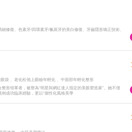
精細修復、色素牙/四環素牙/氟斑牙的美白修復、牙齒隱形矯正技術、
痕祛眼袋 、老化松弛上眼瞼年輕化 、中面部年輕化整形
整形領軍者，被譽為“明星與網紅達人指定的美眼塑造家”。她不僅
萬例成功臨床經驗，更以“個性化風格美學