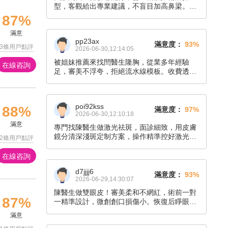
型，客觀給出專業建議，不盲目加高鼻梁。手
術全程細致把控細節，創口隱蔽，恢復期牽拉
87%
不適感很輕，術后有專人答疑復查，最終效果
滿意
完全超出我的心理預期。
pp23ax
滿意度：
93%
3條用戶點評
2026-06-30,12:14:05
被姐妹推薦來找閆醫生隆胸，從業多年經驗
在線咨詢
足，審美不浮夸，拒絕流水線模板。收費透明
無隱形消費，術后胸型圓潤靈動，手感貼近原
生胸部，日常穿衣不用墊內衣，已經推薦身邊
有需求的朋友面診。
poi92kss
88%
滿意度：
97%
2026-06-30,12:10:18
滿意
專門找陳醫生做激光祛斑，面診細致，用皮膚
鏡分清深淺斑定制方案，操作精準控好激光能
2條用戶點評
量。術后斑點淡化明顯，幾乎沒有反黑，全程
耐心講解護理要點，不強行推銷項目，技術靠
在線咨詢
譜，有斑點困擾推薦找她。
d7jjjj6
滿意度：
93%
2026-06-29,14:30:07
陳醫生做雙眼皮！審美柔和不網紅，術前一對
87%
一精準設計，微創創口損傷小。恢復后睜眼有
神、閉眼無痕，收費透明無套路，醫護服務貼
滿意
心到位。