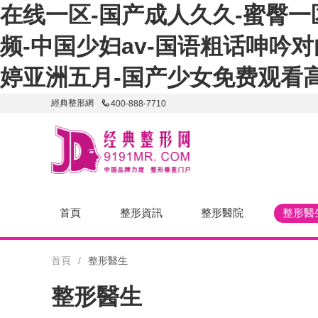
在线一区-国产成人久久-蜜臀一
频-中国少妇av-国语粗话呻吟
婷亚洲五月-国产少女免费观看
經典整形網
400-888-7710
首頁
整形資訊
整形醫院
整形醫
首頁
/
整形醫生
整形醫生