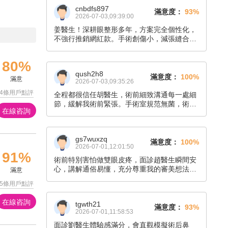
cnbdfs897
滿意度：
93%
2026-07-03,09:39:00
姜醫生！深耕眼整形多年，方案完全個性化，
不強行推銷網紅款。手術創傷小，減張縫合降
低疤痕增生，做完雙眼對稱協調。術后持續回
訪答疑，價格透明無隱形消費，想做自然雙眼
80%
皮直接認準他。
qush2h8
滿意度：
100%
滿意
2026-07-03,09:35:26
4條用戶點評
全程都很信任胡醫生，術前細致溝通每一處細
節，緩解我術前緊張。手術室規范無菌，術中
在線咨詢
操作穩妥，傷口縫合整齊隱蔽。術后定期回訪
叮囑護理，消腫后鼻型立體協調，側臉線條流
暢，改善了面中扁平，技術和責任心雙在線，
gs7wuxzq
真心推薦。
滿意度：
100%
2026-07-01,12:01:50
91%
術前特別害怕做雙眼皮疼，面診趙醫生瞬間安
心，講解通俗易懂，充分尊重我的審美想法。
滿意
手術過程輕松，醫護全程貼心照料，恢復期間
5條用戶點評
有任何疑問都及時回復，成品溫柔自然，整個
人氣質提升很多。
在線咨詢
tgwth21
滿意度：
93%
2026-07-01,11:58:53
面診劉醫生體驗感滿分，會直觀模擬術后鼻