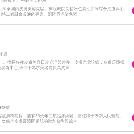
題肌修復 、中胚美塑療法
年，師承國內皮膚美容先驅。劉泓城院長精研色素性疾病綜合治療與面
能將二者融會貫通的專家。劉院長深諳色素
修復
十年。擅長各種皮膚美容日常管理與維養，皮膚光電診療，皮膚屏障損
美者為中心,致力于為求美者提供高質量
妊娠紋
容皮膚科院長，擁有30余年疤痕臨床經驗，曾任職于湖南人民醫院。
、炎癥等皮膚屏障問題肌的微創修復與綜合