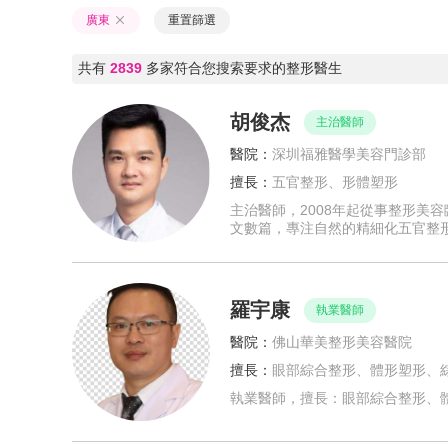
廣東
重置篩選
共有
2839
多家符合您搜索要求的整形醫生
胡俊杰
主治醫師
醫院：
深圳福雅醫學美容門診部
擅長：
五官整形、形體塑形
主治醫師，2008年起從事整形美
文數篇，專注自然的精細化五官整
羅宇康
執業醫師
醫院：
佛山華美整形美容醫院
擅長：
眼部綜合整形、體形塑形、
執業醫師，擅長：眼部綜合整形、