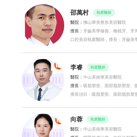
邵萬村
執業醫師
醫院：
佛山華美整形美容醫院
擅長：
牙齒美學修復、種植牙、牙
口腔美容執業醫師，擅長：牙齒美
李睿
執業醫師
醫院：
中山美南華美容醫院
擅長：
吸脂塑形、面部脂肪塑形、
擅長項目：吸脂塑形、面部脂肪塑
向蓉
執業醫師
醫院：
中山美南華美容醫院