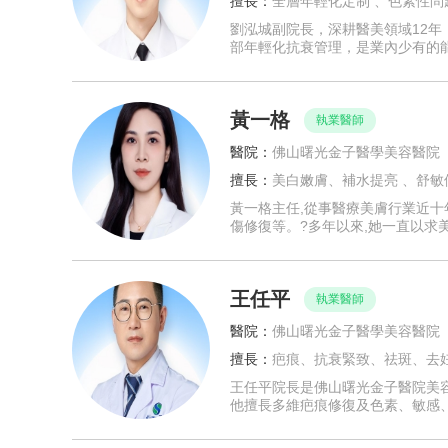
擅長：
全層年輕化定制 、色素性問
劉泓城副院長，深耕醫美領域12
部年輕化抗衰管理，是業內少有的
黃一格
執業醫師
醫院：
佛山曙光金子醫學美容醫院
擅長：
美白嫩膚、補水提亮 、舒敏
黃一格主任,從事醫療美膚行業近
傷修復等。?多年以來,她一直以求
王任平
執業醫師
醫院：
佛山曙光金子醫學美容醫院
擅長：
疤痕、抗衰緊致、祛斑、去
王任平院長是佛山曙光金子醫院美
他擅長多維疤痕修復及色素、敏感