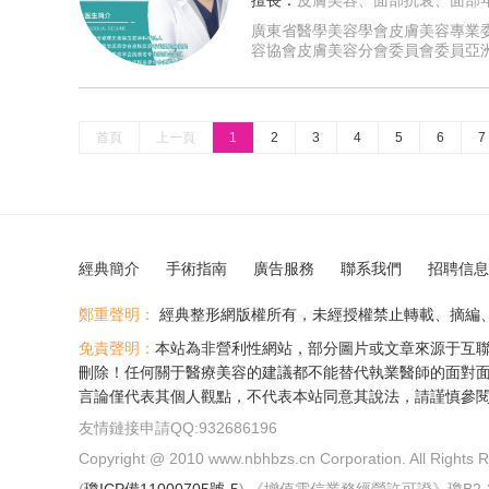
廣東省醫學美容學會皮膚美容專業
容協會皮膚美容分會委員會委員亞
首頁
上一頁
1
2
3
4
5
6
7
經典簡介
手術指南
廣告服務
聯系我們
招聘信息
鄭重聲明：
經典整形網版權所有，未經授權禁止轉載、摘編
免責聲明：
本站為非營利性網站，部分圖片或文章來源于互
刪除！任何關于醫療美容的建議都不能替代執業醫師的面對
言論僅代表其個人觀點，不代表本站同意其說法，請謹慎參
友情鏈接申請QQ:932686196
Copyright @ 2010 www.nbhbzs.cn Corporation. Al