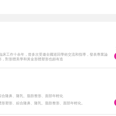
容臨床工作十余年，曾多次受邀全國巡回學術交流和指導，發表專業論
形，對形體美學和黃金形體塑形也頗有造
綜合隆鼻、隆乳、脂肪整形、面部年輕化
體形塑形、綜合隆鼻、隆乳、脂肪整形、面部年輕化。