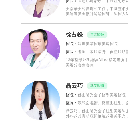
擅長：
問題肌膚治療、中胚注射療
美南華美容皮膚科主任，中國整形
美迪邁黃金微針認證醫師、科醫人M
徐占鋒
主治醫師
醫院：
深圳美萊醫療美容醫院
擅長：
隆胸、吸脂瘦身、自體脂肪
13年整形外科經驗Allura指定
美容分委會委員
聶云巧
執業醫師
醫院：
佛山曙光金子醫學美容醫院
擅長：
液態面雕術、微整形注射、
聶云巧，佛山曙光金子注射美容科
外科的扎實功底與細膩的審美眼光，