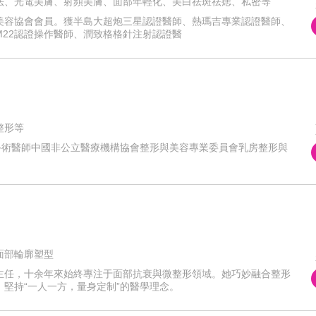
法、光電美膚、射頻美膚、面部年輕化、美白祛斑祛痣、私密等
美容協會會員。獲半島大超炮三星認證醫師、熱瑪吉專業認證醫師、
22認證操作醫師、潤致格格針注射認證醫
整形等
隆胸手術醫師中國非公立醫療機構協會整形與美容專業委員會乳房整形與
面部輪廓塑型
主任，十余年來始終專注于面部抗衰與微整形領域。她巧妙融合整形
堅持“一人一方，量身定制”的醫學理念。