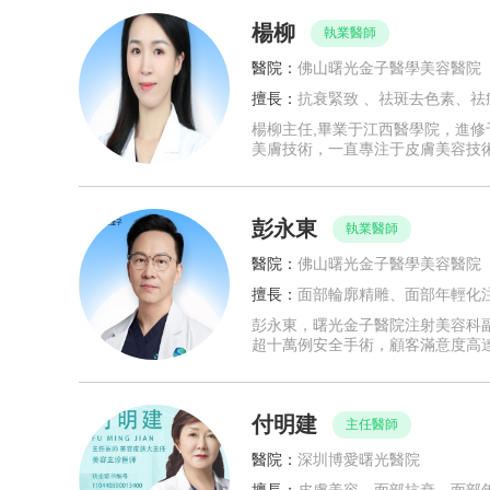
楊柳
執業醫師
醫院：
佛山曙光金子醫學美容醫院
擅長：
抗衰緊致 、祛斑去色素、祛
楊柳主任,畢業于江西醫學院，進修
美膚技術，一直專注于皮膚美容技
彭永東
執業醫師
醫院：
佛山曙光金子醫學美容醫院
擅長：
面部輪廓精雕、面部年輕化
彭永東，曙光金子醫院注射美容科
超十萬例安全手術，顧客滿意度高達
付明建
主任醫師
醫院：
深圳博愛曙光醫院
擅長：
皮膚美容、面部抗衰、面部