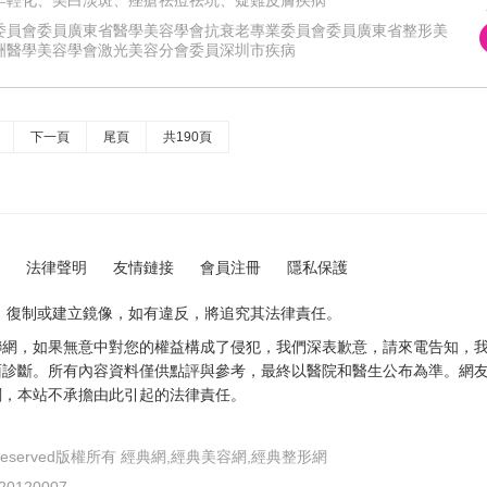
委員會委員廣東省醫學美容學會抗衰老專業委員會委員廣東省整形美
洲醫學美容學會激光美容分會委員深圳市疾病
下一頁
尾頁
共190頁
法律聲明
友情鏈接
會員注冊
隱私保護
、復制或建立鏡像，如有違反，將追究其法律責任。
聯網，如果無意中對您的權益構成了侵犯，我們深表歉意，請來電告知，
面診斷。所有內容資料僅供點評與參考，最終以醫院和醫生公布為準。網
閱，本站不承擔由此引起的法律責任。
l Rights Reserved版權所有 經典網,經典美容網,經典整形網