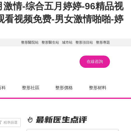
激情-综合五月婷婷-96精品视
观看视频免费-男女激情啪啪-婷
整形醫院站
整形醫生站
城市站
整形項目站
整形專題
在線咨詢
百科
整形社區
整形價格
整形材料
精準篩選