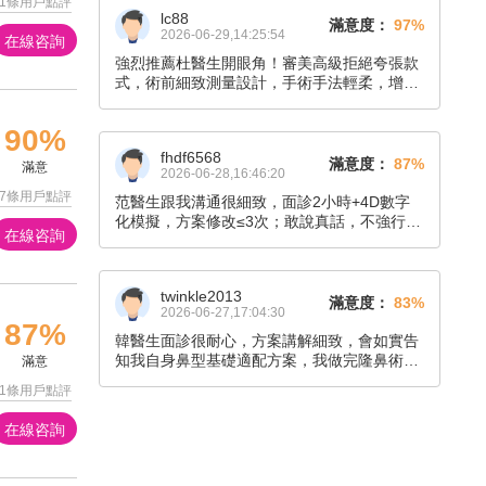
1條用戶點評
lc88
滿意度：
97%
2026-06-29,14:25:54
在線咨詢
強烈推薦杜醫生開眼角！審美高級拒絕夸張款
式，術前細致測量設計，手術手法輕柔，增生
風險低。恢復后眼型舒展有神，看不出手術痕
跡，無過度推銷，靠譜放心。
90%
fhdf6568
滿意度：
87%
滿意
2026-06-28,16:46:20
7條用戶點評
范醫生跟我溝通很細致，面診2小時+4D數字
化模擬，方案修改≤3次；敢說真話，不強行推
在線咨詢
銷。
twinkle2013
滿意度：
83%
2026-06-27,17:04:30
87%
韓醫生面診很耐心，方案講解細致，會如實告
知我自身鼻型基礎適配方案，我做完隆鼻術后
滿意
效果很好，鼻子變挺了，整個人變得很漂亮。
1條用戶點評
在線咨詢