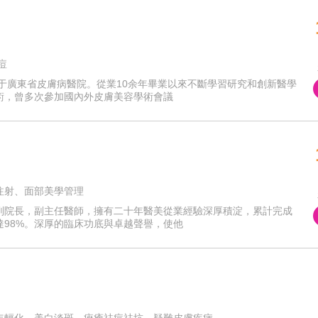
痘
于廣東省皮膚病醫院。從業10余年畢業以來不斷學習研究和創新醫學
術，曾多次參加國內外皮膚美容學術會議
注射、面部美學管理
副院長，副主任醫師，擁有二十年醫美從業經驗深厚積淀，累計完成
98%。深厚的臨床功底與卓越聲譽，使他
年輕化、美白淡斑、痤瘡祛痘祛坑、疑難皮膚疾病