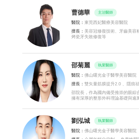
曹德華
主治醫師
醫院：
東莞西妃醫療美容醫院
擅長：
美容冠修復技術、牙齒美容
烤瓷牙失敗修復等
邵菊麗
執業醫師
醫院：
佛山曙光金子醫學美容醫院
擅長：
雙矢量筋膜提升2.0 、隱
邵院長，作為國內備受推崇的眼綜合
擁有深厚的整形外科理論基礎與逾
劉泓城
執業醫師
醫院：
佛山曙光金子醫學美容醫院