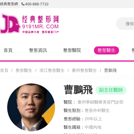
經典整形網
400-888-7710
首頁
整形資訊
整形醫院
整形醫生
首頁
/
整形醫生
/
浙江整形醫生
/
臺州整形醫生
/
曹鵬飛
曹鵬飛
副主任醫師
醫院：
臺州華錦醫療美容門診部
醫生類別：
整形外科醫生
整形經驗：
20年以上
醫生國籍：
中國內地