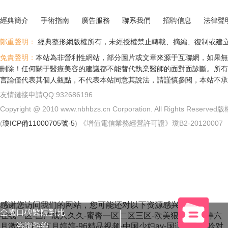
經典簡介
手術指南
廣告服務
聯系我們
招聘信息
法律聲
鄭重聲明：
經典整形網版權所有，未經授權禁止轉載、摘編、復制或建
免責聲明：
本站為非營利性網站，部分圖片或文章來源于互聯網，如果無
刪除！任何關于醫療美容的建議都不能替代執業醫師的面對面診斷。所有
言論僅代表其個人觀點，不代表本站同意其說法，請謹慎參閱，本站不承
友情鏈接申請QQ:932686196
Copyright @ 2010 www.nbhbzs.cn Corporation. All Rights
(
瓊ICP備11000705號-5
) 《增值電信業務經營許可證》瓊B2-20120007
感谢您访问我们的网站，您可能还对以下资源感兴趣：
全國口碑醫院對比
在线一区-国产成人久久-蜜臀一区二区三区-欧美狠狠操-婷婷六
咨詢熱線
月激情-综合五月婷婷-96精品视频-中国少妇av-国语粗话呻吟对