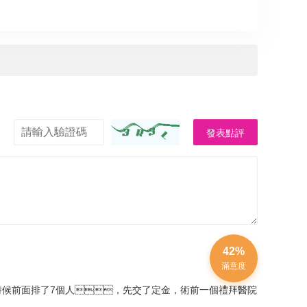
發表點評
42%
滿意度
候前面排了7個人，先交了定金，術前一個禮拜醫院