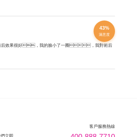
43%
滿意度
術后效果很好，我的臉小了一圈，我對術后
客戶服務熱線
400-888-7710
我們立即