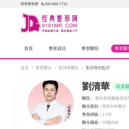
經典整形網
400-888-7710
首頁
整形資訊
整形醫院
整形醫
首頁
/
整形醫生
/
劉清華醫生
/
劉清華的點評
劉清華
執業
醫院：
鄭州星格醫療美容
醫生類別：
整形外科醫生
整形經驗：
1-5年
醫生國籍：
中國內地