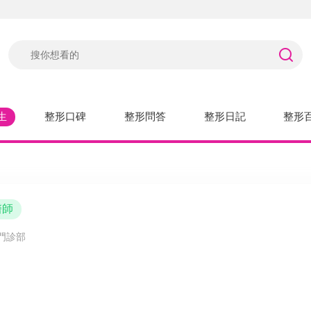
生
整形口碑
整形問答
整形日記
整形
醫師
門診部