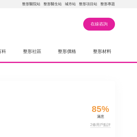
整形醫院站
整形醫生站
城市站
整形項目站
整形專題
在線咨詢
百科
整形社區
整形價格
整形材料
85%
滿意
2條用戶點評