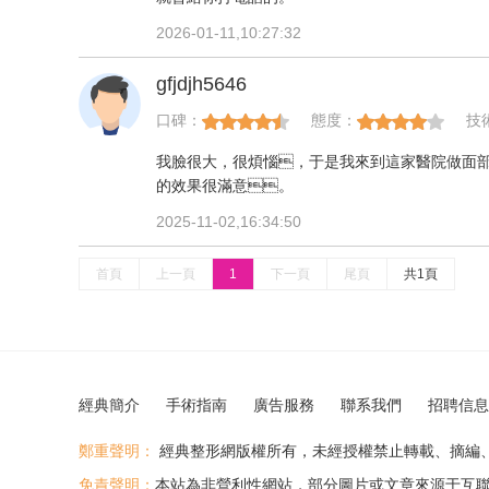
2026-01-11,10:27:32
gfjdjh5646
口碑：
態度：
技
我臉很大，很煩惱，于是我來到這家醫院做面
的效果很滿意。
2025-11-02,16:34:50
首頁
上一頁
1
下一頁
尾頁
共1頁
經典簡介
手術指南
廣告服務
聯系我們
招聘信息
鄭重聲明：
經典整形網版權所有，未經授權禁止轉載、摘編、復
免責聲明：
本站為非營利性網站，部分圖片或文章來源于互聯網，