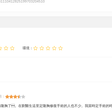
41110412825199703204510
環境：
術：
肪隆胸了。在劉醫生這里定隆胸修復手術的人也不少。我當時定手術的時