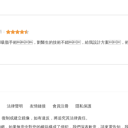
術：
部吸脂手術，劉醫生的技術不錯，給我設計方案，
法律聲明
友情鏈接
會員注冊
隱私保護
制或建立鏡像，如有違反，將追究其法律責任。
如果無意中對您的權益構成了侵犯，我們深表歉意，請來電告知，