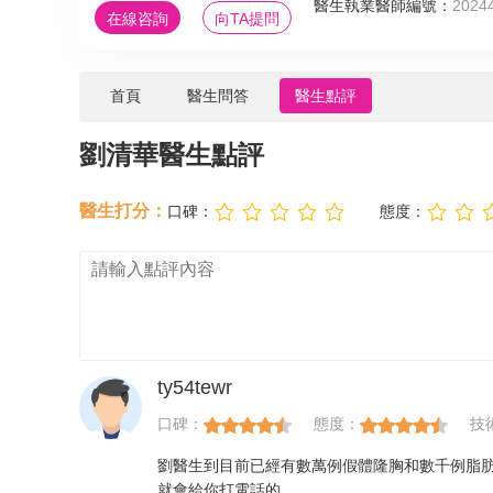
醫生執業醫師編號：
2024
在線咨詢
向TA提問
首頁
醫生問答
醫生點評
劉清華醫生點評
醫生打分：
口碑：
態度：
ty54tewr
口碑：
態度：
技
劉醫生到目前已經有數萬例假體隆胸和數千例脂
就會給你打電話的。